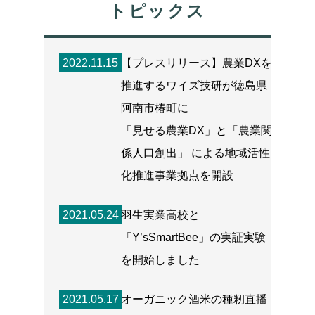
トピックス
2022.11.15
【プレスリリース】農業DXを
推進するワイズ技研が徳島県
阿南市椿町に
「見せる農業DX」と「農業関
係人口創出」 による地域活性
化推進事業拠点を開設
2021.05.24
⽻⽣実業⾼校と
「Y’sSmartBee」の実証実験
を開始しました
2021.05.17
オーガニック酒⽶の種籾直播