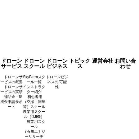
ドローン
ドローン
ドローン
トピック
運営会社
お問い合
サービス
スクール
ビジネス
ス
わせ
ドローンサ
SkyFarmスク
ドローンビジ
ービスの概要
ール一覧
ネスの 可能
ドローンサ
インストラク
性
ービスの実績
ター紹介
補助金・助
初心者用
成金申請サポ
（空撮・測量
ート
等）スクール
農業用スクー
ル（DJI機）
農業用スク
ール
（石川エナジ
ーリサーチ